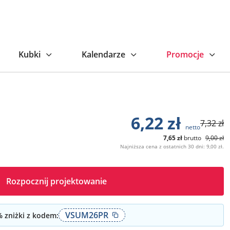
jniższa cena z ostatnich 30 dni: 9,00 zł.
Kubki
Kalendarze
Promocje
6,22
zł
7,32
zł
netto
7,65
zł
brutto
9,00
zł
Najniższa cena z ostatnich 30 dni: 9,00 zł.
Rozpocznij projektowanie
VSUM26PR
 zniżki z kodem: