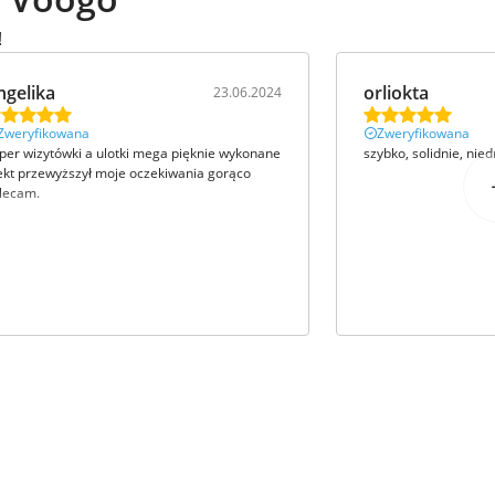
!
ngelika
orliokta
23.06.2024
Zweryfikowana
Zweryfikowana
per wizytówki a ulotki mega pięknie wykonane
szybko, solidnie, nied
ekt przewyższył moje oczekiwania gorąco
lecam.