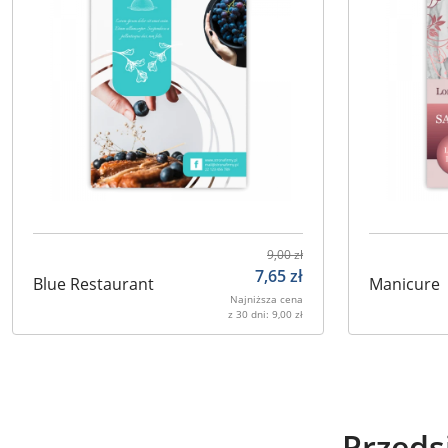
9,00
zł
7,65
zł
Blue Restaurant
Manicure
Najniższa cena
z 30 dni:
9,00
zł
Przeds