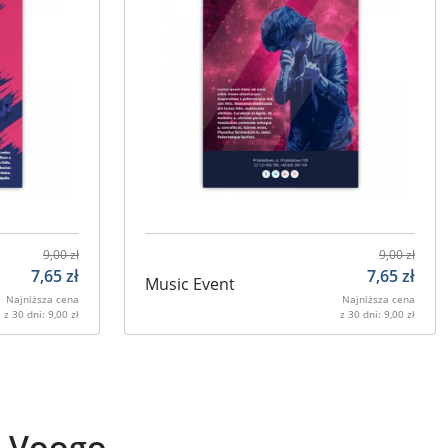
9,00
zł
9,00
zł
7,65
zł
7,65
zł
Music Event
Najniższa cena
Najniższa cena
z 30 dni:
9,00
zł
z 30 dni:
9,00
zł
ą Voogo