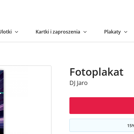
Na
Ulotki
Kartki i zaproszenia
Plakaty
Fotoplakat
DJ Jaro
15
%