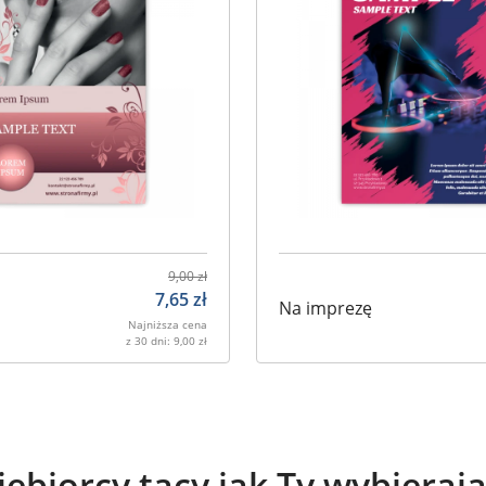
9,00
zł
7,65
zł
Na imprezę
Najniższa cena
z 30 dni:
9,00
zł
iębiorcy tacy jak Ty wybieraj