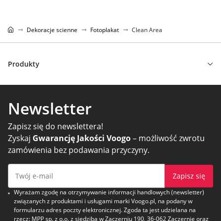
Dekoracje scienne
Fotoplakat
Clean Area
Produkty
Newsletter
Zapisz się do newslettera!
Zyskaj
Gwarancję Jakości Voogo
– możliwość zwrotu
zamówienia bez podawania przyczyny.
Zapisz się
Wyrażam zgodę na otrzymywanie informacji handlowych (newsletter)
związanych z produktami i usługami marki Voogo.pl, na podany w
formularzu adres poczty elektronicznej. Zgoda ta jest udzielana na
rzecz: MPP sp. z o.o. z siedzibą w Zaczerniu 190, 36-062 Zaczernie oraz