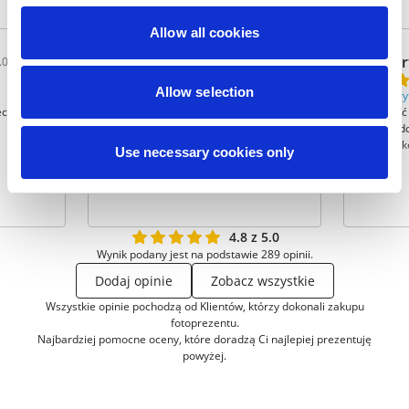
Klientów!
Allow all cookies
Piotr
Rober
.05.2016
05.12.2025
Allow selection
Zweryfikowana
Zwery
lecam
Współpracuje od kilku lat i zawsze
Łatwość
byłem zadowolony z produktów.
dobra do
Śmiało polecam
Wszystko
Use necessary cookies only
4.8 z 5.0
Wynik podany jest na podstawie 289 opinii.
Dodaj opinie
Zobacz wszystkie
Wszystkie opinie pochodzą od Klientów, którzy dokonali zakupu
fotoprezentu.
Najbardziej pomocne oceny, które doradzą Ci najlepiej prezentuję
powyżej.