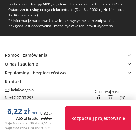
podmiotów z
Grupy MPP
, zgodnie z Ustawą z dnia 18 lipca 2002 r. o
świadczeniu usług drogą elektroniczną (Dz. U. z 2002 r., Nr 144, poz.
1204 z późn. zm.).
**Informacje handlowe (newsletter) wysyłane są nieodpłatnie.
**Zgoda jest dobrowolna i może być w każdej chwili wycofana.
Pomoc i zamówienia
O nas i zaufanie
Regulaminy i bezpieczeństwo
Kontakt
bok@voogo.pl
Obserwuj nas:
+17 27 55 292
6,22
zł
netto
7,32
zł
Rozpocznij projektowanie
7,65
zł
brutto
9,00
zł
Najniższa cena z 30 dni: 9,00 zł.
Wszystkie prawa zastrzeżone. MPP sp. z o.o. © 2026
Najniższa cena z 30 dni: 9,00 zł.