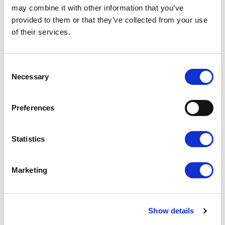
may combine it with other information that you’ve
provided to them or that they’ve collected from your use
of their services.
Consent
Necessary
Selection
Preferences
Statistics
Marketing
Przedsiębiorcy tacy jak Ty
wybierają Voogo
Show details
Sprawdź dlaczego i dołącz do grona zadowolonych