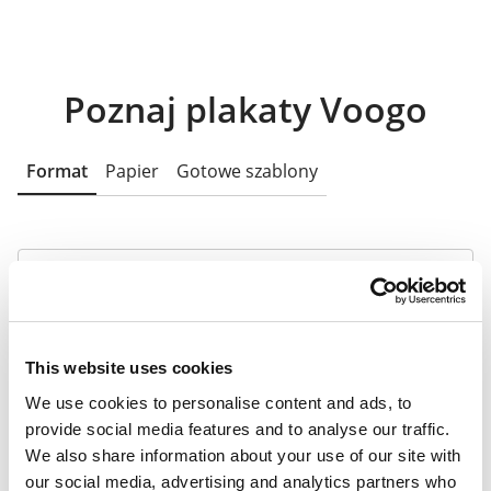
Poznaj plakaty Voogo
Format
Papier
Gotowe szablony
Praktyczny wymiar A3
A3 daje dużo miejsca na grafikę i treść,
This website uses cookies
dzięki czemu plakat jest czytelny nawet z
We use cookies to personalise content and ads, to
większej odległości. Idealny, kiedy chcesz
provide social media features and to analyse our traffic.
przyciągnąć uwagę.
We also share information about your use of our site with
our social media, advertising and analytics partners who