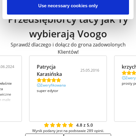
Use necessary cookies only
Przedsiębiorcy tacy jak Ty
wybierają Voogo
Sprawdź dlaczego i dołącz do grona zadowolonych
Klientów!
Patrycja
krzyc
.06.2024
25.05.2016
Karasińska
Zwery
właśnie
prosty p
Zweryfikowana
za
super edytor
awiczne
m małe
mojego
tym
4.8 z 5.0
Wynik podany jest na podstawie 289 opinii.