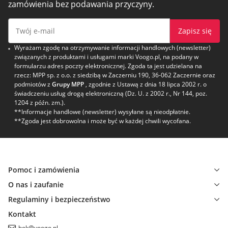
zamówienia bez podawania przyczyny.
Zapisz się
Wyrażam zgodę na otrzymywanie informacji handlowych (newsletter)
związanych z produktami i usługami marki Voogo.pl, na podany w
formularzu adres poczty elektronicznej. Zgoda ta jest udzielana na
rzecz: MPP sp. z o.o. z siedzibą w Zaczerniu 190, 36-062 Zaczernie oraz
podmiotów z
Grupy MPP
, zgodnie z Ustawą z dnia 18 lipca 2002 r. o
świadczeniu usług drogą elektroniczną (Dz. U. z 2002 r., Nr 144, poz.
1204 z późn. zm.).
**Informacje handlowe (newsletter) wysyłane są nieodpłatnie.
**Zgoda jest dobrowolna i może być w każdej chwili wycofana.
Pomoc i zamówienia
O nas i zaufanie
Regulaminy i bezpieczeństwo
Kontakt
bok@voogo.pl