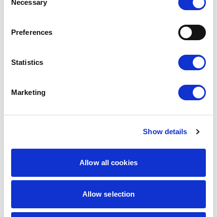
Necessary
Selection
Preferences
Statistics
Marketing
Show details
9,00
zł
7,65
zł
Allow all cookies
Wasz dzień
Misiowo kropecz
Najniższa
cena z 30 dni:
9,00
zł
Allow selection