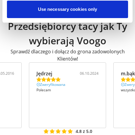
Use necessary cookies only
Przedsiębiorcy tacy jak Ty
wybierają Voogo
Sprawdź dlaczego i dołącz do grona zadowolonych
Klientów!
Jędrzej
m.bąk
.05.2016
06.10.2024
Zweryfikowana
Zwery
Polecam
wszystk
4.8 z 5.0