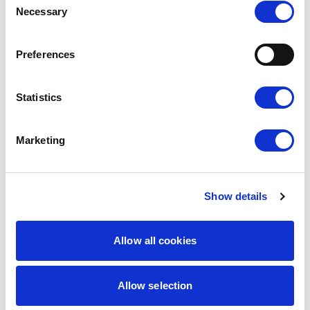
Necessary
rabatowe
Selection
Preferences
Statistics
Marketing
Show details
9,00
zł
Allow all cookies
7,65
zł
Quite Blue
Kemping
Najniższa
cena z 30 dni:
9,00
zł
Allow selection