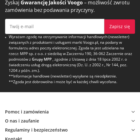
Zyskaj
Gwarancję Jakości Voogo
– możliwość zwrotu
zamówienia bez podawania przyczyny.
Zapisz się
Wyrażam zgodę na otrzymywanie informacji handlowych (newsletter)
związanych z produktami i usługami marki Voogo.pl, na podany w
formularzu adres poczty elektronicznej. Zgoda ta jest udzielana na
rzecz: MPP sp. z o.o. z siedzibą w Zaczerniu 190, 36-062 Zaczernie oraz
podmiotów z
Grupy MPP
, zgodnie z Ustawą z dnia 18 lipca 2002 r. o
świadczeniu usług drogą elektroniczną (Dz. U. z 2002 r., Nr 144, poz.
1204 z późn. zm.).
**Informacje handlowe (newsletter) wysyłane są nieodpłatnie.
**Zgoda jest dobrowolna i może być w każdej chwili wycofana.
Pomoc i zamówienia
O nas i zaufanie
Regulaminy i bezpieczeństwo
Kontakt