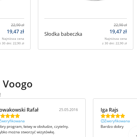
22,90
zł
22,90
zł
19,47
zł
19,47
zł
Słodka babeczka
Najniższa cena
Najniższa cena
z 30 dni:
22,90
zł
z 30 dni:
22,90
zł
ą Voogo
!
owakowski Rafał
Iga Rajs
25.05.2016
Zweryfikowana
Zweryfikowana
bry program, łatwy w obsłudze, czytelny.
Bardzo dobry
ybko można stworzyć wizytówkę.