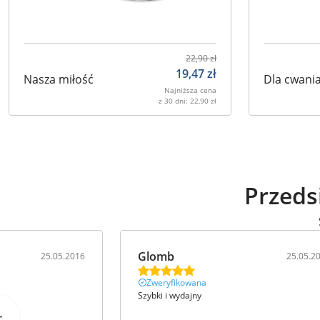
22,90
zł
19,47
zł
Nasza miłość
Dla cwani
Najniższa cena
z 30 dni:
22,90
zł
Przeds
Glomb
25.05.2016
25.05.2
Zweryfikowana
Szybki i wydajny