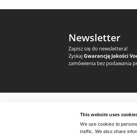
Newsletter
Zapisz się do newslettera!
Zyskaj
Gwarancję Jakości Vo
zamówienia bez podawania pr
Pomoc i zamówienia
O nas i 
This website uses cookie
Cennik
O firmie
We use cookies to personal
Płatności
Opinie
traffic. We also share info