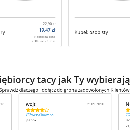
22,90
zł
19,47
zł
ary
Kubek osobisty
Najniższa cena
z 30 dni:
22,90
zł
iębiorcy tacy jak Ty wybieraj
Sprawdź dlaczego i dołącz do grona zadowolonych Klientów
wojt
N
016
25.05.2016
Zweryfikowana
jest ok
Do
Sz