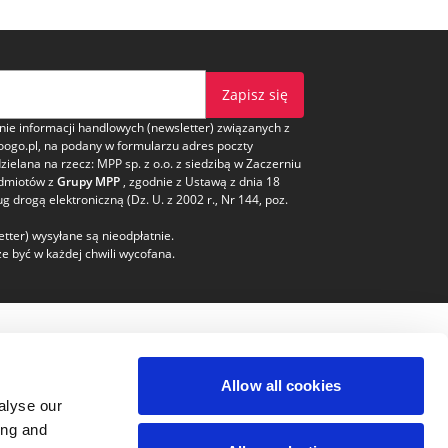
Zapisz się
e informacji handlowych (newsletter) związanych z
oogo.pl, na podany w formularzu adres poczty
dzielana na rzecz: MPP sp. z o.o. z siedzibą w Zaczerniu
odmiotów z
Grupy MPP
, zgodnie z Ustawą z dnia 18
ug drogą elektroniczną (Dz. U. z 2002 r., Nr 144, poz.
tter) wysyłane są nieodpłatnie.
e być w każdej chwili wycofana.
pieczeństwo
Kontakt
Allow all cookies
Obsługa klienta
alyse our
bok@voogo.pl
ing and