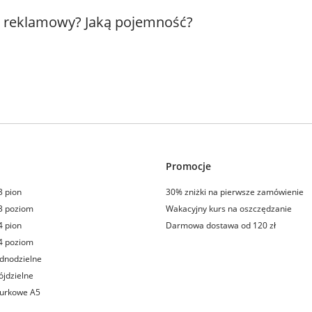
k reklamowy? Jaką pojemność?
Promocje
3 pion
30% zniżki na pierwsze zamówienie
3 poziom
Wakacyjny kurs na oszczędzanie
4 pion
Darmowa dostawa od 120 zł
4 poziom
dnodzielne
ójdzielne
iurkowe A5