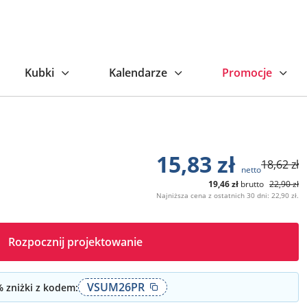
niższa cena z ostatnich 30 dni: 22,90 zł.
Kubki
Kalendarze
Promocje
15,83
zł
18,62
zł
netto
19,46
zł
brutto
22,90
zł
Najniższa cena z ostatnich 30 dni: 22,90 zł.
Rozpocznij projektowanie
VSUM26PR
 zniżki z kodem: