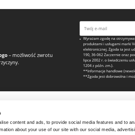
Wyrażam zgodę na otrzymywani
produktami i usługami marki V
elektronicznej. Zgoda ta jest u
ogo
– możliwość zwrotu
190, 36-062 Zaczernie oraz p
lipca 2002 r. o świadczeniu usł
zyczyny.
1204 z późn. zm.).
**Informacje handlowe (newsle
**Zgoda jest dobrowolna i moż
zaufanie
Regulaminy i bez
s
Polityka prywatności
ise content and ads, to provide social media features and to an
Regulamin
rmation about your use of our site with our social media, advertis