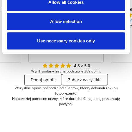
Allow all cookies
Dominika Pacyga
kaczo
.05.2016
25.05.2016
Zweryfikowana
Zwery
Allow selection
Bardzo prosty w obsłudze. Szybko
może by
można stworzyć fajny projekt
Use necessary cookies only
4.8 z 5.0
Wynik podany jest na podstawie 289 opinii.
Dodaj opinie
Zobacz wszystkie
Wszystkie opinie pochodzą od Klientów, którzy dokonali zakupu
fotoprezentu.
Najbardziej pomocne oceny, które doradzą Ci najlepiej prezentuję
powyżej.