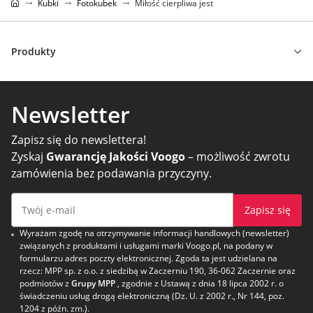
Kubki
Fotokubek
Miłość cierpliwa jest
Produkty
Newsletter
Zapisz się do newslettera!
Zyskaj
Gwarancję Jakości Voogo
– możliwość zwrotu
zamówienia bez podawania przyczyny.
Zapisz się
Wyrażam zgodę na otrzymywanie informacji handlowych (newsletter)
związanych z produktami i usługami marki Voogo.pl, na podany w
formularzu adres poczty elektronicznej. Zgoda ta jest udzielana na
rzecz: MPP sp. z o.o. z siedzibą w Zaczerniu 190, 36-062 Zaczernie oraz
podmiotów z
Grupy MPP
, zgodnie z Ustawą z dnia 18 lipca 2002 r. o
świadczeniu usług drogą elektroniczną (Dz. U. z 2002 r., Nr 144, poz.
1204 z późn. zm.).