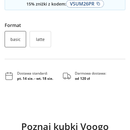
VSUM26PR
15
% zniżki z kodem:
Format
basic
latte
Dostawa standard:
Darmowa dostawa:
pt. 14 sie.
-
wt. 18 sie.
od 120 zł
Poznaj kubki Voogo