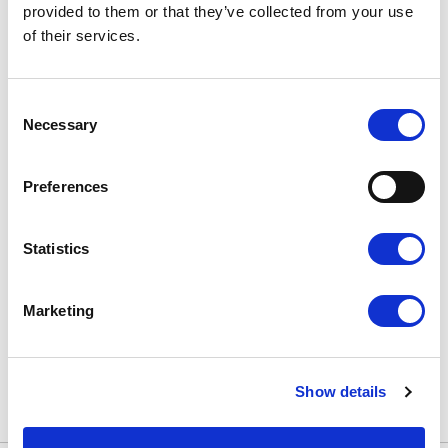
provided to them or that they’ve collected from your use
of their services.
Consent
22,90
zł
Necessary
Selection
19,47
zł
Pusty szablon
Miłość
Najniższa
cena z 30 dni:
Preferences
22,90
zł
Statistics
Przedsiębiorcy tacy jak Ty
Marketing
wybierają Voogo
Show details
Sprawdź dlaczego i dołącz do grona zadowolonych
Klientów!