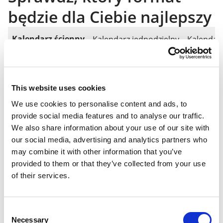
będzie dla Ciebie najlepszy
Kalendarz ścienny
Kalendarz jednodzielny
Kalendarz
A4 (21x30cm) pion i poziom
Format
A3 (30x42cm) pion i poziom
This website uses cookies
We use cookies to personalise content and ads, to
Liczba stron
13 kart
provide social media features and to analyse our traffic.
We also share information about your use of our site with
our social media, advertising and analytics partners who
Rodzaj
may combine it with other information that you’ve
Kredowy papier, gramatura 170 g/m2
papieru
provided to them or that they’ve collected from your use
of their services.
Kalendarium
Od dowolnego miesiąca
Consent
Necessary
Selection