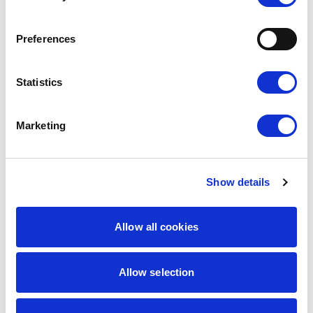
Wybierz
Preferences
Statistics
Inne szablony
Marketing
Modowe
,
Na walentynki
,
Pastel
,
Standardowe
,
Show details
Uniwersalne
Allow all cookies
Allow selection
Firmowy - niebies