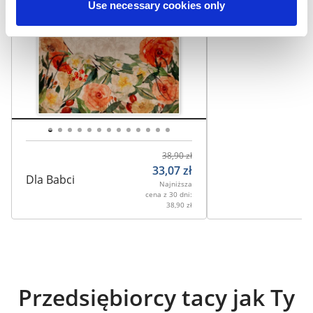
Use necessary cookies only
38,90
zł
33,07
zł
Dla Babci
Najniższa
cena z 30 dni:
38,90
zł
Przedsiębiorcy tacy jak Ty