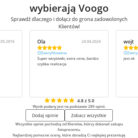
wybierają Voogo
Sprawdź dlaczego i dołącz do grona zadowolonych
Klientów!
Ola
wojt
.05.2016
24.04.2024
Zweryfikowana
Zwery
Super wizytówki, extra cena, bardzo
jest ok
szybka realizacja
4.8 z 5.0
Wynik podany jest na podstawie 289 opinii.
Dodaj opinie
Zobacz wszystkie
Wszystkie opinie pochodzą od Klientów, którzy dokonali zakupu
fotoprezentu.
Najbardziej pomocne oceny, które doradzą Ci najlepiej prezentuję