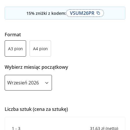
VSUM26PR
15
% zniżki z kodem:
Format
A3 pion
A4 pion
Wybierz miesiąc początkowy
Liczba sztuk (cena za sztukę)
1 - 3
31,63 zł (netto)