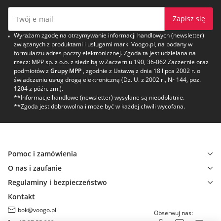
Zapisz się
Wyrażam zgodę na otrzymywanie informacji handlowych (newsletter)
związanych z produktami i usługami marki Voogo.pl, na podany w
formularzu adres poczty elektronicznej. Zgoda ta jest udzielana na
rzecz: MPP sp. z o.o. z siedzibą w Zaczerniu 190, 36-062 Zaczernie oraz
podmiotów z
Grupy MPP
, zgodnie z Ustawą z dnia 18 lipca 2002 r. o
świadczeniu usług drogą elektroniczną (Dz. U. z 2002 r., Nr 144, poz.
1204 z późn. zm.).
**Informacje handlowe (newsletter) wysyłane są nieodpłatnie.
**Zgoda jest dobrowolna i może być w każdej chwili wycofana.
Pomoc i zamówienia
O nas i zaufanie
Regulaminy i bezpieczeństwo
Kontakt
bok@voogo.pl
Obserwuj nas: