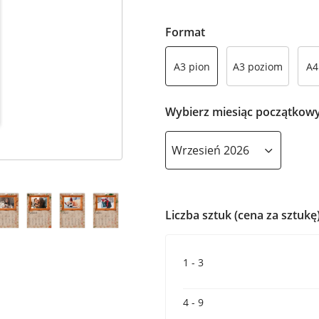
Format
A3 pion
A3 poziom
A4
Wybierz miesiąc początkow
Liczba sztuk (cena za sztukę
1 - 3
4 - 9