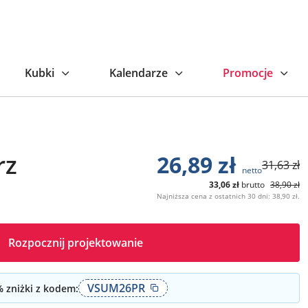
niższa cena z ostatnich 30 dni: 38,90 zł.
Kubki
Kalendarze
Promocje
rz
26,89
zł
31,63
zł
netto
33,06
zł
brutto
38,90
zł
Najniższa cena z ostatnich 30 dni: 38,90 zł.
Rozpocznij projektowanie
VSUM26PR
 zniżki z kodem: