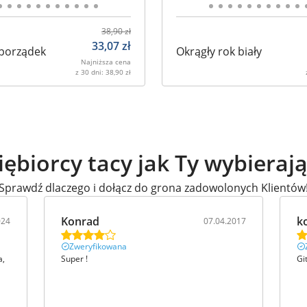
38,90
zł
33,07
zł
 porządek
Okrągły rok biały
Najniższa cena
z 30 dni:
38,90
zł
iębiorcy tacy jak Ty wybieraj
Sprawdź dlaczego i dołącz do grona zadowolonych Klientów
Konrad
k
024
07.04.2017
Zweryfikowana
a,
Super !
Gi