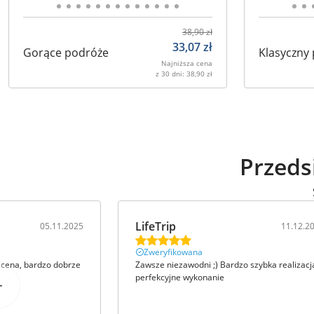
38,90
zł
33,07
zł
Gorące podróże
Klasyczny
Najniższa cena
z 30 dni:
38,90
zł
Przeds
LifeTrip
05.11.2025
11.12.2
Zweryfikowana
 cena, bardzo dobrze
Zawsze niezawodni ;) Bardzo szybka realizacj
perfekcyjne wykonanie