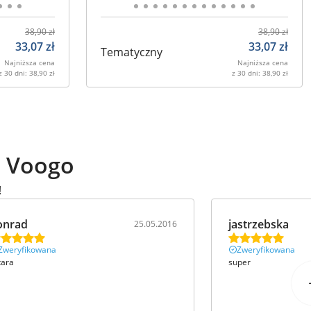
38,90
zł
38,90
zł
33,07
zł
33,07
zł
Tematyczny
Najniższa cena
Najniższa cena
z 30 dni:
38,90
zł
z 30 dni:
38,90
zł
ą Voogo
!
onrad
jastrzebska
25.05.2016
Zweryfikowana
Zweryfikowana
tara
super