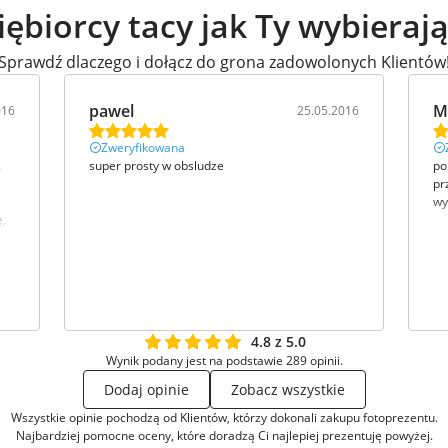
iębiorcy tacy jak Ty wybieraj
Sprawdź dlaczego i dołącz do grona zadowolonych Klientów
pawel
M
016
25.05.2016
Zweryfikowana
.
super prosty w obsludze
po
pr
wy
ę,
dzo
4.8 z 5.0
Wynik podany jest na podstawie 289 opinii.
Dodaj opinie
Zobacz wszystkie
Wszystkie opinie pochodzą od Klientów, którzy dokonali zakupu fotoprezentu.
Najbardziej pomocne oceny, które doradzą Ci najlepiej prezentuję powyżej.