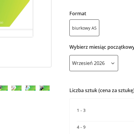
Format
biurkowy A5
Wybierz miesiąc początkow
Liczba sztuk (cena za sztukę
1 - 3
4 - 9