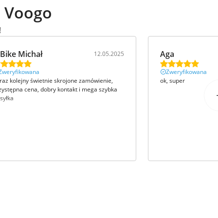
ą Voogo
!
Bike Michał
Aga
12.05.2025
Zweryfikowana
Zweryfikowana
raz kolejny świetnie skrojone zamówienie,
ok, super
zystępna cena, dobry kontakt i mega szybka
syłka