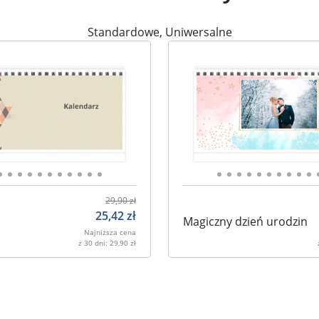
Standardowe
,
Uniwersalne
29,90
zł
25,42
zł
Magiczny dzień urodzin
Najniższa cena
z 30 dni:
29,90
zł