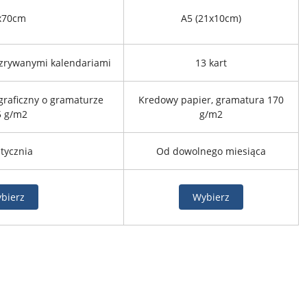
x70cm
A5 (21x10cm)
 zrywanymi kalendariami
13 kart
graficzny o gramaturze
Kredowy papier, gramatura 170
5 g/m2
g/m2
tycznia
Od dowolnego miesiąca
bierz
Wybierz