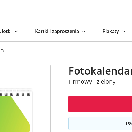
Naj
Ulotki
Kartki i zaproszenia
Plakaty
ony
Fotokalenda
Firmowy - zielony
15
%