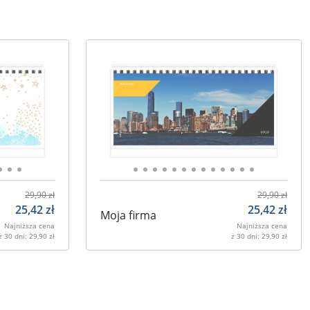
29,90
zł
29,90
zł
25,42
zł
25,42
zł
Moja firma
Najniższa cena
Najniższa cena
z 30 dni:
29,90
zł
z 30 dni:
29,90
zł