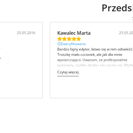
Przeds
Kawalec Marta
25.05.2016
25.05.2
Zweryfikowana
Bardzo fajny edytor, łatwo się w nim odnaleźć
Troszkę mało czcionek, ale jak dla mnie
wystarczająco. Uważam, że profesjonalnie
wykonany, szybko działa i nie zacina się. Myśl
że jeszcze skorzystam z tego typu oferty. Bar
Czytaj więcej
ładne kolory szablonów.