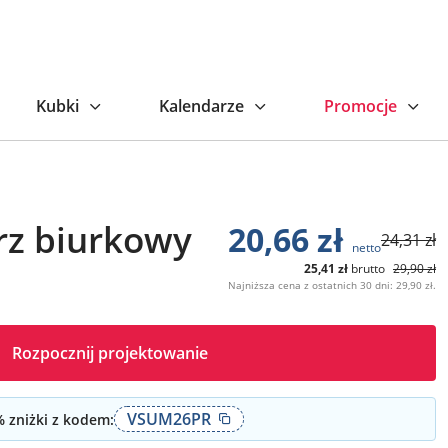
niższa cena z ostatnich 30 dni: 29,90 zł.
Kubki
Kalendarze
Promocje
rz biurkowy
20,66
zł
24,31
zł
netto
25,41
zł
brutto
29,90
zł
Najniższa cena z ostatnich 30 dni: 29,90 zł.
Rozpocznij projektowanie
VSUM26PR
 zniżki z kodem: