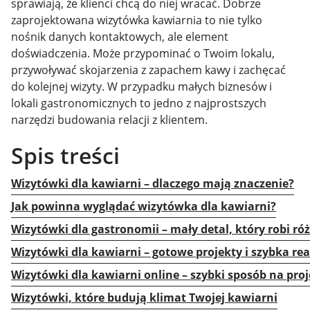
sprawiają, że klienci chcą do niej wracać. Dobrze
zaprojektowana wizytówka kawiarnia to nie tylko
nośnik danych kontaktowych, ale element
doświadczenia. Może przypominać o Twoim lokalu,
przywoływać skojarzenia z zapachem kawy i zachęcać
do kolejnej wizyty. W przypadku małych biznesów i
lokali gastronomicznych to jedno z najprostszych
narzędzi budowania relacji z klientem.
Spis treści
Wizytówki dla kawiarni – dlaczego mają znaczenie?
Jak powinna wyglądać wizytówka dla kawiarni?
Wizytówki dla gastronomii – mały detal, który robi ró
Wizytówki dla kawiarni – gotowe projekty i szybka rea
Wizytówki dla kawiarni online – szybki sposób na proj
Wizytówki, które budują klimat Twojej kawiarni