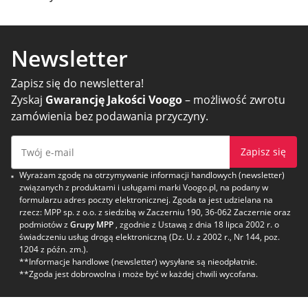
Newsletter
Zapisz się do newslettera!
Zyskaj
Gwarancję Jakości Voogo
– możliwość zwrotu
zamówienia bez podawania przyczyny.
Zapisz się
Wyrażam zgodę na otrzymywanie informacji handlowych (newsletter)
związanych z produktami i usługami marki Voogo.pl, na podany w
formularzu adres poczty elektronicznej. Zgoda ta jest udzielana na
rzecz: MPP sp. z o.o. z siedzibą w Zaczerniu 190, 36-062 Zaczernie oraz
podmiotów z
Grupy MPP
, zgodnie z Ustawą z dnia 18 lipca 2002 r. o
świadczeniu usług drogą elektroniczną (Dz. U. z 2002 r., Nr 144, poz.
1204 z późn. zm.).
**Informacje handlowe (newsletter) wysyłane są nieodpłatnie.
**Zgoda jest dobrowolna i może być w każdej chwili wycofana.