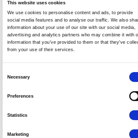
wizerunek, zwiększają liczbę powrotów i sprawiają, że
This website uses cookies
klient lepiej zapamiętuje Twoje miejsce. W branży, w
We use cookies to personalise content and ads, to provide
której emocje i doświadczenie odgrywają kluczową
social media features and to analyse our traffic. We also sha
rolę, nawet tak mały element może mieć duże
information about your use of our site with our social media,
znaczenie.
advertising and analytics partners who may combine it with o
information that you’ve provided to them or that they’ve colle
from your use of their services.
Wybierz szablon dopasowany do stylu Twojego lokalu,
uzupełnij dane i zamów wizytówki online. To prosty
sposób, aby zwiększyć rozpoznawalność i przyciągnąć
Consent
więcej klientów.
Necessary
Selection
Preferences
Udostępnij znajomym:
Kopiuj
Statistics
Marketing