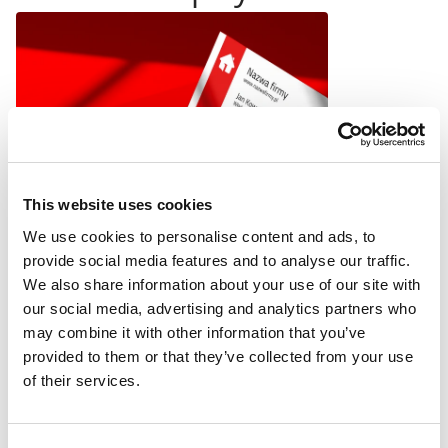
This website uses cookies
We use cookies to personalise content and ads, to
provide social media features and to analyse our traffic.
Triki i porady
We also share information about your use of our site with
Wizytówka – jak zrobić
our social media, advertising and analytics partners who
spady?
may combine it with other information that you’ve
22 listopada 2025
provided to them or that they’ve collected from your use
Czytaj więcej
of their services.