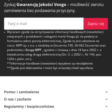
Zyskaj
Gwarancję Jakości Voogo
– możliwość zwrotu
zamówienia bez podawania przyczyny.
Zapisz się
Wyrażam zgodę na otrzymywanie informacji handlowych (newsletter)
związanych z produktami i usługami marki Voogo.pl, na podany w
formularzu adres poczty elektronicznej. Zgoda ta jest udzielana na
rzecz: MPP sp. z o.o. z siedzibą w Zaczerniu 190, 36-062 Zaczernie oraz
podmiotów z
Grupy MPP
, zgodnie z Ustawą z dnia 18 lipca 2002 r. o
świadczeniu usług drogą elektroniczną (Dz. U. z 2002 r., Nr 144, poz.
1204 z późn. zm.).
**Informacje handlowe (newsletter) wysyłane są nieodpłatnie.
**Zgoda jest dobrowolna i może być w każdej chwili wycofana.
Pomoc i zamówienia
O nas i zaufanie
Regulaminy i bezpieczeństwo