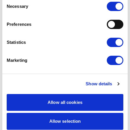
Consent
Necessary
Selection
Preferences
Statistics
Marketing
Triki i porady
Kalendarz ogrodnika na
2026 – co kiedy sadzić?
Show details
22 lutego 2026
Czytaj więcej
Allow all cookies
Allow selection