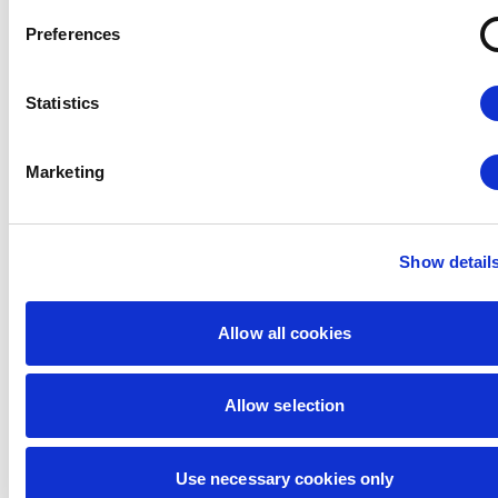
Czytaj więcej
Preferences
Statistics
Marketing
Show detail
Allow all cookies
Produkty
Triki i porady
·
Jaki format ma wizytówka
Allow selection
firmowa?
16 lutego 2026
Czytaj więcej
Use necessary cookies only