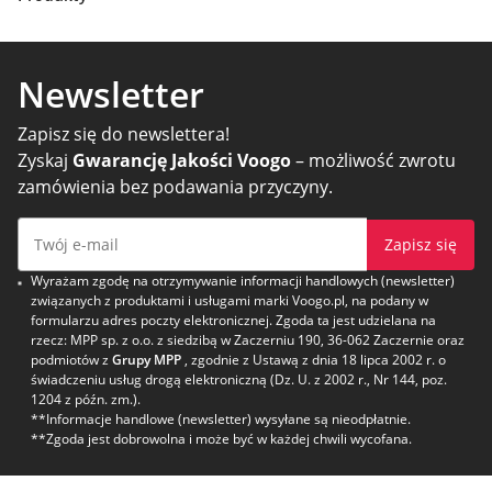
Newsletter
Zapisz się do newslettera!
Zyskaj
Gwarancję Jakości Voogo
– możliwość zwrotu
zamówienia bez podawania przyczyny.
Zapisz się
Wyrażam zgodę na otrzymywanie informacji handlowych (newsletter)
związanych z produktami i usługami marki Voogo.pl, na podany w
formularzu adres poczty elektronicznej. Zgoda ta jest udzielana na
rzecz: MPP sp. z o.o. z siedzibą w Zaczerniu 190, 36-062 Zaczernie oraz
podmiotów z
Grupy MPP
, zgodnie z Ustawą z dnia 18 lipca 2002 r. o
świadczeniu usług drogą elektroniczną (Dz. U. z 2002 r., Nr 144, poz.
1204 z późn. zm.).
**Informacje handlowe (newsletter) wysyłane są nieodpłatnie.
**Zgoda jest dobrowolna i może być w każdej chwili wycofana.