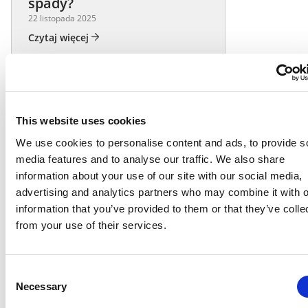
spady?
22 listopada 2025
Czytaj więcej
This website uses cookies
We use cookies to personalise content and ads, to provide s
media features and to analyse our traffic. We also share
information about your use of our site with our social media,
advertising and analytics partners who may combine it with o
information that you’ve provided to them or that they’ve colle
from your use of their services.
Triki i porady
Kalendarz ogrodnika na
Consent
2026 – co kiedy sadzić?
Necessary
Selection
22 lutego 2026