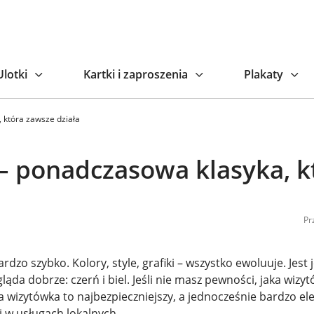
Ulotki
Kartki i zaproszenia
Plakaty
, która zawsze działa
 – ponadczasowa klasyka, k
Pr
dzo szybko. Kolory, style, grafiki – wszystko ewoluuje. Jest
ąda dobrze: czerń i biel. Jeśli nie masz pewności, jaka wizyt
a wizytówka to najbezpieczniejszy, a jednocześnie bardzo el
 i w usługach lokalnych.