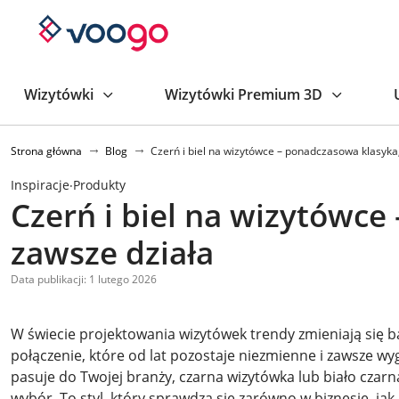
Wizytówki
Wizytówki Premium 3D
Strona główna
Blog
Czerń i biel na wizytówce – ponadczasowa klasyka
Inspiracje
Produkty
·
Czerń i biel na wizytówce
zawsze działa
Data publikacji: 1 lutego 2026
W świecie projektowania wizytówek trendy zmieniają się bar
połączenie, które od lat pozostaje niezmienne i zawsze wygl
pasuje do Twojej branży, czarna wizytówka lub biało czarn
wybór. To styl, który sprawdza się zarówno w biznesie, jak