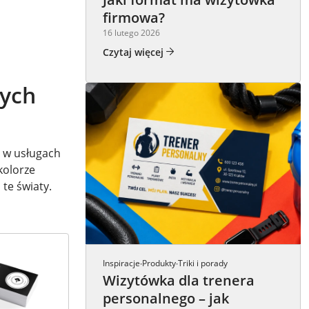
firmowa?
16 lutego 2026
Czytaj więcej
nych
o w usługach
kolorze
 te światy.
Inspiracje
Produkty
Triki i porady
·
·
Wizytówka dla trenera
personalnego – jak