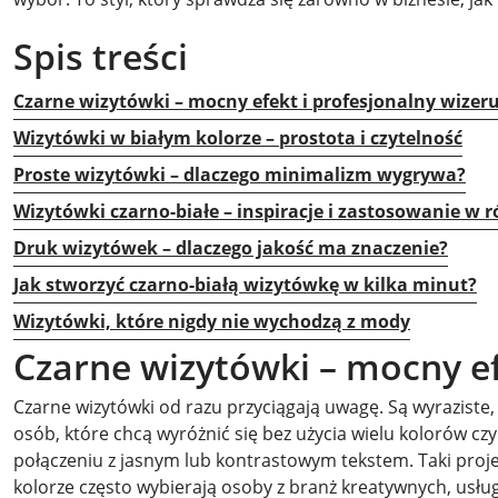
Spis treści
Czarne wizytówki – mocny efekt i profesjonalny wizer
Wizytówki w białym kolorze – prostota i czytelność
Proste wizytówki – dlaczego minimalizm wygrywa?
Wizytówki czarno-białe – inspiracje i zastosowanie w 
Druk wizytówek – dlaczego jakość ma znaczenie?
Jak stworzyć czarno-białą wizytówkę w kilka minut?
Wizytówki, które nigdy nie wychodzą z mody
Czarne wizytówki – mocny ef
Czarne wizytówki od razu przyciągają uwagę. Są wyraziste
osób, które chcą wyróżnić się bez użycia wielu kolorów c
połączeniu z jasnym lub kontrastowym tekstem. Taki proje
kolorze często wybierają osoby z branż kreatywnych, usłu