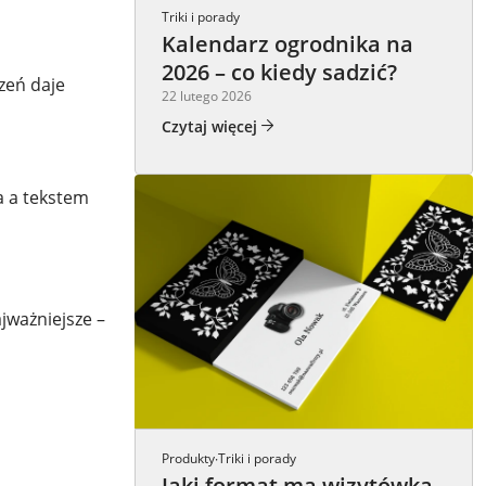
Triki i porady
Kalendarz ogrodnika na
2026 – co kiedy sadzić?
rzeń daje
22 lutego 2026
Czytaj więcej
a a tekstem
jważniejsze –
Produkty
Triki i porady
·
Jaki format ma wizytówka