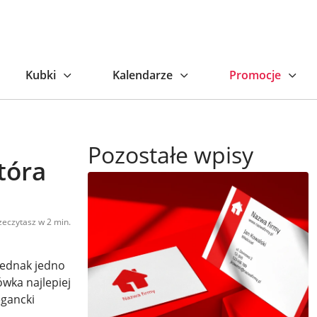
Kubki
Kalendarze
Promocje
Pozostałe wpisy
tóra
zeczytasz w 2 min.
 jednak jedno
ówka najlepiej
egancki