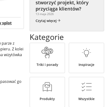
stworzyć projekt, który
przyciąga klientów?
13 maja 2026
Czytaj więcej
y splot
Kategorie
w parze z
ieru. Z kolei
na wizytówka
Triki i porady
Inspiracje
dopasować go
Produkty
Wszystkie