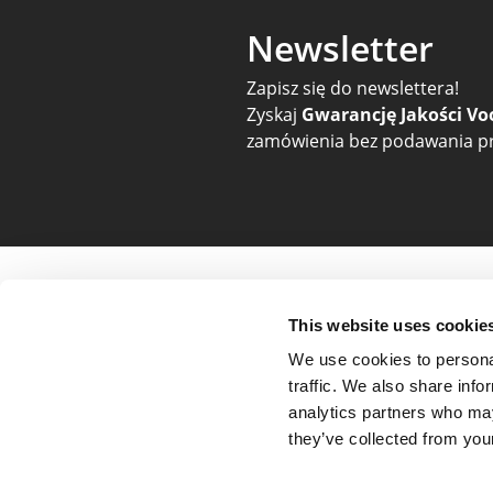
Newsletter
Zapisz się do newslettera!
Zyskaj
Gwarancję Jakości Vo
zamówienia bez podawania pr
Pomoc i zamówienia
O nas i 
This website uses cookie
Cennik
O firmie
We use cookies to personal
Płatności
Opinie
traffic. We also share info
Realizacja i dostawa
Blog
analytics partners who may
Status zamówienia
Newslette
they’ve collected from your
Reklamacje
Gwarancja
Baza wiedzy