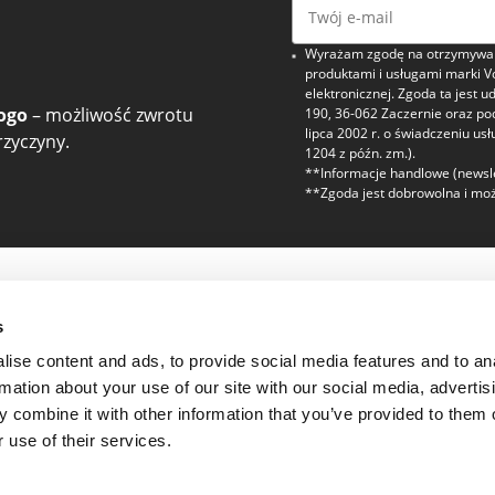
Wyrażam zgodę na otrzymywani
produktami i usługami marki V
elektronicznej. Zgoda ta jest u
ogo
– możliwość zwrotu
190, 36-062 Zaczernie oraz p
lipca 2002 r. o świadczeniu usł
zyczyny.
1204 z późn. zm.).
**Informacje handlowe (newsle
**Zgoda jest dobrowolna i moż
zaufanie
Regulaminy i bez
s
Polityka prywatności
ise content and ads, to provide social media features and to an
Regulamin
rmation about your use of our site with our social media, advertis
 combine it with other information that you’ve provided to them o
r
 use of their services.
 Jakości Voogo