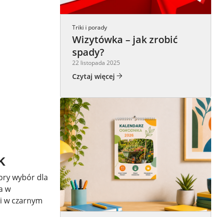
Triki i porady
Wizytówka – jak zrobić
spady?
22 listopada 2025
Czytaj więcej
k
bry wybór dla
a w
ki w czarnym