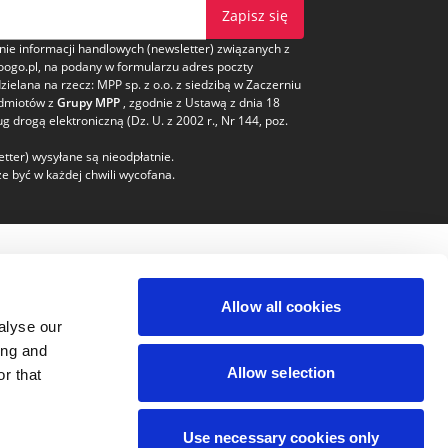
Zapisz się
e informacji handlowych (newsletter) związanych z
oogo.pl, na podany w formularzu adres poczty
dzielana na rzecz: MPP sp. z o.o. z siedzibą w Zaczerniu
odmiotów z
Grupy MPP
, zgodnie z Ustawą z dnia 18
ug drogą elektroniczną (Dz. U. z 2002 r., Nr 144, poz.
tter) wysyłane są nieodpłatnie.
e być w każdej chwili wycofana.
pieczeństwo
Kontakt
Allow all cookies
Obsługa klienta
alyse our
bok@voogo.pl
ing and
+17 27 55 292
Allow selection
r that
Use necessary cookies only