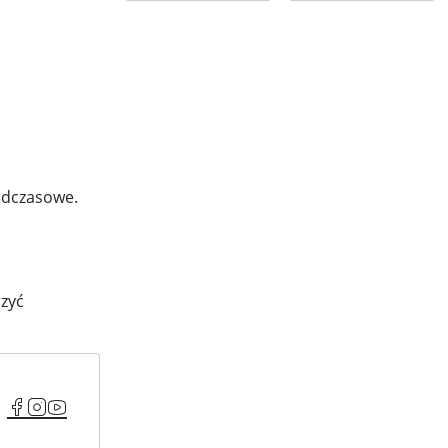
nadczasowe.
rzyć