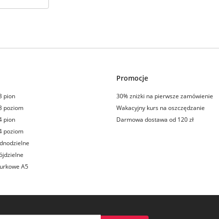
Promocje
3 pion
30% zniżki na pierwsze zamówienie
3 poziom
Wakacyjny kurs na oszczędzanie
4 pion
Darmowa dostawa od 120 zł
4 poziom
dnodzielne
ójdzielne
iurkowe A5