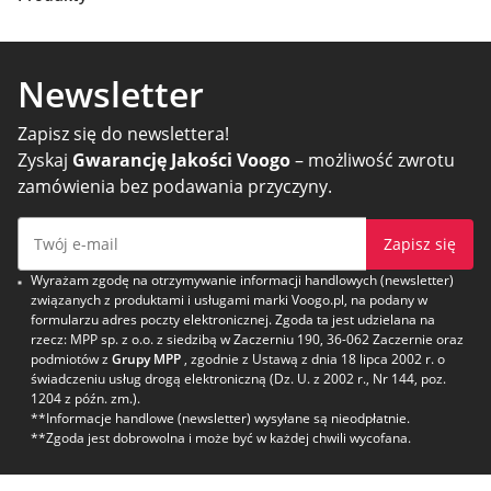
Newsletter
Zapisz się do newslettera!
Zyskaj
Gwarancję Jakości Voogo
– możliwość zwrotu
zamówienia bez podawania przyczyny.
Zapisz się
Wyrażam zgodę na otrzymywanie informacji handlowych (newsletter)
związanych z produktami i usługami marki Voogo.pl, na podany w
formularzu adres poczty elektronicznej. Zgoda ta jest udzielana na
rzecz: MPP sp. z o.o. z siedzibą w Zaczerniu 190, 36-062 Zaczernie oraz
podmiotów z
Grupy MPP
, zgodnie z Ustawą z dnia 18 lipca 2002 r. o
świadczeniu usług drogą elektroniczną (Dz. U. z 2002 r., Nr 144, poz.
1204 z późn. zm.).
**Informacje handlowe (newsletter) wysyłane są nieodpłatnie.
**Zgoda jest dobrowolna i może być w każdej chwili wycofana.