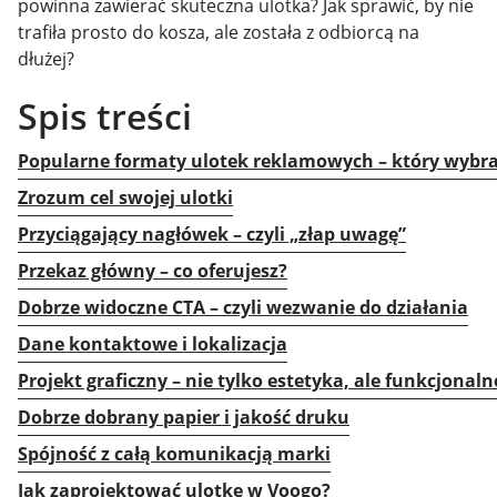
powinna zawierać skuteczna ulotka? Jak sprawić, by nie
trafiła prosto do kosza, ale została z odbiorcą na
dłużej?
Spis treści
Popularne formaty ulotek reklamowych – który wybr
Zrozum cel swojej ulotki
Przyciągający nagłówek – czyli „złap uwagę”
Przekaz główny – co oferujesz?
Dobrze widoczne CTA – czyli wezwanie do działania
Dane kontaktowe i lokalizacja
Projekt graficzny – nie tylko estetyka, ale funkcjonaln
Dobrze dobrany papier i jakość druku
Spójność z całą komunikacją marki
Jak zaprojektować ulotkę w Voogo?