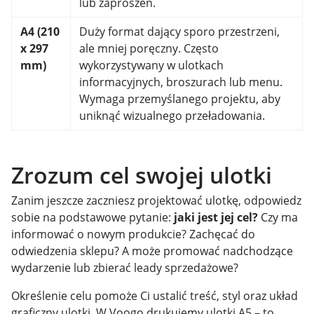
lub zaproszeń.
A4 (210
Duży format dający sporo przestrzeni,
x 297
ale mniej poręczny. Często
mm)
wykorzystywany w ulotkach
informacyjnych, broszurach lub menu.
Wymaga przemyślanego projektu, aby
uniknąć wizualnego przeładowania.
Zrozum cel swojej ulotki
Zanim jeszcze zaczniesz projektować ulotkę, odpowiedz
sobie na podstawowe pytanie:
jaki jest jej cel?
Czy ma
informować o nowym produkcie? Zachęcać do
odwiedzenia sklepu? A może promować nadchodzące
wydarzenie lub zbierać leady sprzedażowe?
Określenie celu pomoże Ci ustalić treść, styl oraz układ
graficzny ulotki. W Voogo drukujemy ulotki A5 – to