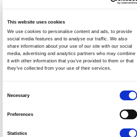
nasz
kreator online
. Dzięki niemu możesz stworzyć
ulotkę nawet bez pomocy grafika – szybko, intuicyjnie i
zgodnie z zasadami projektowania.
This website uses cookies
Dobrze dobrany papier i
We use cookies to personalise content and ads, to provide
social media features and to analyse our traffic. We also
jakość druku
share information about your use of our site with our social
media, advertising and analytics partners who may combine
Ulotka to forma kontaktu fizycznego z marką –
it with other information that you’ve provided to them or that
jej
faktura, grubość i jakość druku
mają realne
they’ve collected from your use of their services.
znaczenie. Papier kredowy, matowy, błyszczący czy
ekologiczny? A może uszlachetnienie folią soft-touch?
Consent
W Voogo oferujemy
druk ulotek A5 z czasem
Necessary
Selection
realizacji 1–2 dni robocze
(liczonym od momentu
opłacenia zamówienia), co pozwala szybko reagować
Preferences
na zmieniające się potrzeby Twojej firmy.
Spójność z całą
Statistics