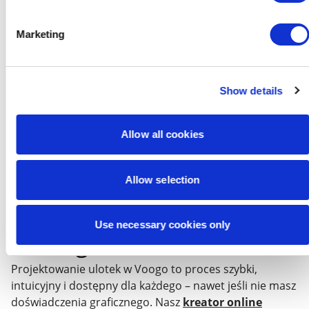
komunikacją marki
Marketing
Na koniec, zadbaj o to, by ulotka była
spójna z resztą
Twojej identyfikacji wizualnej
. Kolory, fonty, ton
komunikacji – to wszystko powinno być zgodne z
Show details
Twoim logo, stroną internetową czy innymi
materiałami promocyjnymi, jak
wizytówki
.
Allow all cookies
Spójność buduje zaufanie i profesjonalny wizerunek – a
to jeden z najważniejszych fundamentów skutecznego
marketingu.
Allow selection
Jak zaprojektować ulotkę
Use necessary cookies only
w Voogo?
Projektowanie ulotek w Voogo to proces szybki,
intuicyjny i dostępny dla każdego – nawet jeśli nie masz
doświadczenia graficznego. Nasz
kreator online