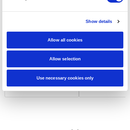
Show details
Laminat matowy
Laminat błyszcz
Allow all cookies
Wizytówka na papierze 300
Wizytówka na papierze
g/m² z matowym laminatem,
g/m² pokryta błyszcząc
który niweluje odbicia światła i
laminatem, który odbija 
zapewnia niepalcującą się
podbija nasycenie kolo
Allow selection
powierzchnię. Dodatkowo
Powierzchnia jest gładk
zwiększa trwałość i chroni przed
bardziej odporna na
zabrudzeniami.
zabrudzenia i zapewnia
Use necessary cookies only
żywotność.
7,90 zł / 100 szt.
7,90 zł / 100 szt.
+
+