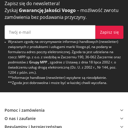
Zapisz się do newslettera!
Zyskaj
Gwarancję Jakości Voogo
– możliwość zwrotu
zamówienia bez podawania przyczyny.
Zapisz się
Wyrażam zgodę na otrzymywanie informacji handlowych (newsletter)
związanych z produktami i usługami marki Voogo.pl, na podany w
formularzu adres poczty elektronicznej. Zgoda ta jest udzielana na
rzecz: MPP sp. z o.o. z siedzibą w Zaczerniu 190, 36-062 Zaczernie oraz
podmiotów z
Grupy MPP
, zgodnie z Ustawą z dnia 18 lipca 2002 r. o
świadczeniu usług drogą elektroniczną (Dz. U. z 2002 r., Nr 144, poz.
1204 z późn. zm.).
**Informacje handlowe (newsletter) wysyłane są nieodpłatnie.
**Zgoda jest dobrowolna i może być w każdej chwili wycofana.
Pomoc i zamówienia
O nas i zaufanie
Regulaminy i bezpieczeństwo