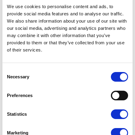
We use cookies to personalise content and ads, to
provide social media features and to analyse our traffic.
We also share information about your use of our site with
our social media, advertising and analytics partners who
Dopasuj wykończenie do
may combine it with other information that you’ve
provided to them or that they’ve collected from your use
swojego projektu
of their services.
Laminat wpływa na wygląd i odczucie wizytówki w dłoni.
Możesz dobrać do projektu matowe lub błyszczące
Consent
wykończenie — każde z nich inaczej podkreśla kolory i
Necessary
detale.
Selection
Preferences
Statistics
Marketing