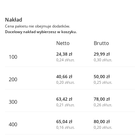
Nakład
Cena pakietu nie obejmuje dodatków.
Docelowy nakład wybierzesz w koszyku.
Netto
Brutto
24,38
zł
29,99
zł
100
0,24 zł/szt.
0,30 zł/szt.
40,66
zł
50,00
zł
200
0,20 zł/szt.
0,25 zł/szt.
63,42
zł
78,00
zł
300
0,21 zł/szt.
0,26 zł/szt.
65,04
zł
80,00
zł
400
0,16 zł/szt.
0,20 zł/szt.