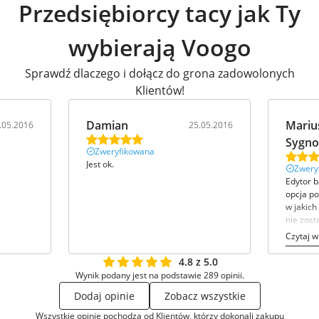
Przedsiębiorcy tacy jak Ty
wybierają Voogo
Sprawdź dlaczego i dołącz do grona zadowolonych
Klientów!
Damian
Mariu
.05.2016
25.05.2016
Sygno
Zweryfikowana
Jest ok.
Zwery
Edytor 
opcja p
w jakich
nie zost
wycinani
Czytaj w
powinno
wyboru.
4.8 z 5.0
Wynik podany jest na podstawie 289 opinii.
Dodaj opinie
Zobacz wszystkie
Wszystkie opinie pochodzą od Klientów, którzy dokonali zakupu