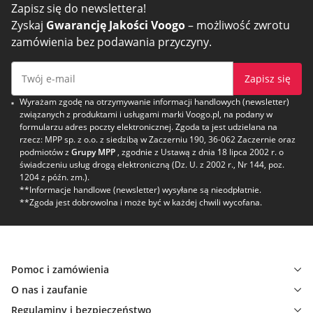
Zapisz się do newslettera!
Zyskaj
Gwarancję Jakości Voogo
– możliwość zwrotu
zamówienia bez podawania przyczyny.
Zapisz się
Wyrażam zgodę na otrzymywanie informacji handlowych (newsletter)
związanych z produktami i usługami marki Voogo.pl, na podany w
formularzu adres poczty elektronicznej. Zgoda ta jest udzielana na
rzecz: MPP sp. z o.o. z siedzibą w Zaczerniu 190, 36-062 Zaczernie oraz
podmiotów z
Grupy MPP
, zgodnie z Ustawą z dnia 18 lipca 2002 r. o
świadczeniu usług drogą elektroniczną (Dz. U. z 2002 r., Nr 144, poz.
1204 z późn. zm.).
**Informacje handlowe (newsletter) wysyłane są nieodpłatnie.
**Zgoda jest dobrowolna i może być w każdej chwili wycofana.
Pomoc i zamówienia
O nas i zaufanie
Regulaminy i bezpieczeństwo