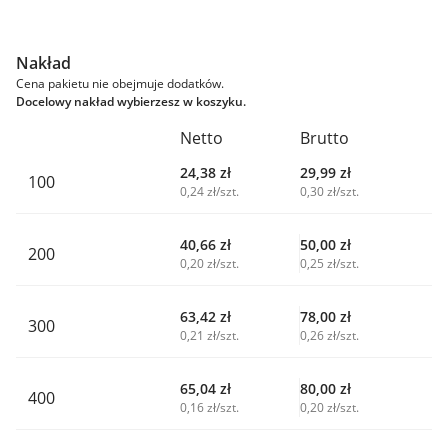
Nakład
Cena pakietu nie obejmuje dodatków.
Docelowy nakład wybierzesz w koszyku.
Netto
Brutto
24,38
zł
29,99
zł
100
0,24 zł/szt.
0,30 zł/szt.
40,66
zł
50,00
zł
200
0,20 zł/szt.
0,25 zł/szt.
63,42
zł
78,00
zł
300
0,21 zł/szt.
0,26 zł/szt.
65,04
zł
80,00
zł
400
0,16 zł/szt.
0,20 zł/szt.