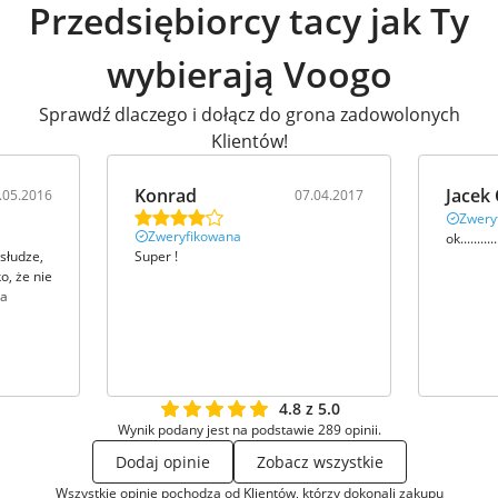
Przedsiębiorcy tacy jak Ty
wybierają Voogo
Sprawdź dlaczego i dołącz do grona zadowolonych
Klientów!
Konrad
Jacek 
.05.2016
07.04.2017
Zwery
Zweryfikowana
ok............
bsłudze,
Super !
o, że nie
ia
4.8 z 5.0
Wynik podany jest na podstawie 289 opinii.
Dodaj opinie
Zobacz wszystkie
Wszystkie opinie pochodzą od Klientów, którzy dokonali zakupu