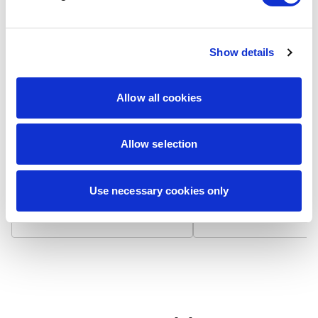
Show details
Laminat matowy
Laminat błyszcz
Allow all cookies
Wizytówka na papierze 300
Wizytówka na papierze
g/m² z matowym laminatem,
g/m² pokryta błyszcząc
który niweluje odbicia światła i
laminatem, który odbija 
zapewnia niepalcującą się
podbija nasycenie kolo
Allow selection
powierzchnię. Dodatkowo
Powierzchnia jest gładk
zwiększa trwałość i chroni przed
bardziej odporna na
zabrudzeniami.
zabrudzenia i zapewnia
Use necessary cookies only
żywotność.
7,90 zł / 100 szt.
7,90 zł / 100 szt.
+
+