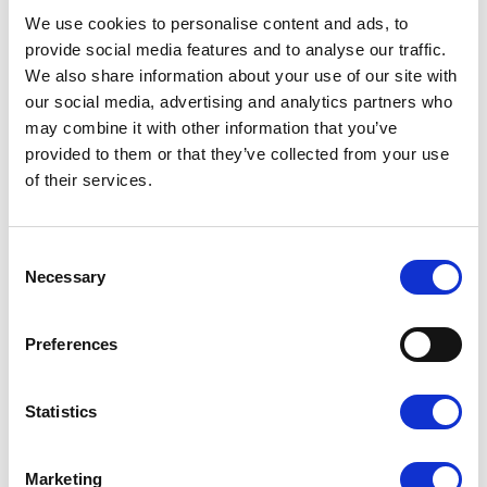
We use cookies to personalise content and ads, to
provide social media features and to analyse our traffic.
We also share information about your use of our site with
our social media, advertising and analytics partners who
Dopasuj wykończenie do
may combine it with other information that you’ve
provided to them or that they’ve collected from your use
swojego projektu
of their services.
Laminat wpływa na wygląd i odczucie wizytówki w dłoni.
Możesz dobrać do projektu matowe lub błyszczące
Consent
wykończenie — każde z nich inaczej podkreśla kolory i
Necessary
detale.
Selection
Preferences
Statistics
Marketing